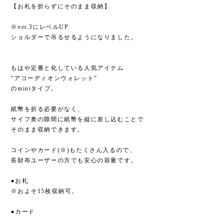
【お札を折らずにそのまま収納】
※ver.3にレベルUP
ショルダーで吊るせるようになりました。
⁡
もはや定番と化している人気アイテム
“アコーディオンウォレット”
のminiタイプ。
⁡
紙幣を折る必要がなく、
サイフ奥の隙間に紙幣を縦に差し込むことで
そのまま収納できます。
⁡
コインやカード(※)もたくさん入るので、
長財布ユーザーの方でも安心の容量です。
⁡
●お札
※およそ15枚収納可。
⁡
●カード