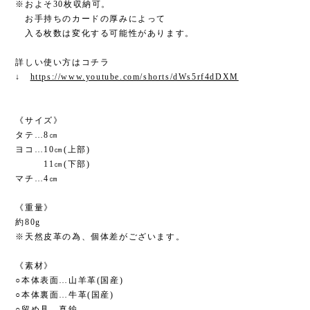
※およそ30枚収納可。
お手持ちのカードの厚みによって
入る枚数は変化する可能性があります。
⁡
詳しい使い方はコチラ
↓
https://www.youtube.com/shorts/dWs5rf4dDXM
⁡
⁡
《サイズ》
タテ…8㎝
ヨコ…10㎝(上部)
11㎝(下部)
マチ…4㎝
⁡
《重量》
約80g
※天然皮革の為、個体差がございます。
⁡
《素材》
○本体表面…山羊革(国産)
○本体裏面…牛革(国産)
○留め具…真鍮