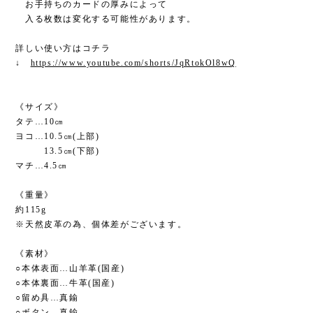
お手持ちのカードの厚みによって
入る枚数は変化する可能性があります。
詳しい使い方はコチラ
↓
https://www.youtube.com/shorts/JqRtokOl8wQ
《サイズ》
タテ…10㎝
ヨコ…10.5㎝(上部)
13.5㎝(下部)
マチ…4.5㎝
《重量》
約115g
※天然皮革の為、個体差がございます。
《素材》
○本体表面…山羊革(国産)
○本体裏面…牛革(国産)
○留め具…真鍮
○ボタン…真鍮