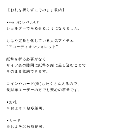
【お札を折らずにそのまま収納】
●ver.3にレベルUP
ショルダーで吊るせるようになりました。
もはや定番と化している人気アイテム
“アコーディオンウォレット”
紙幣を折る必要がなく、
サイフ奥の隙間に紙幣を縦に差し込むことで
そのまま収納できます。
コインやカード(※)もたくさん入るので、
長財布ユーザーの方でも安心の容量です。
●お札
※およそ30枚収納可。
●カード
※およそ50枚収納可。