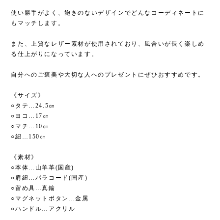
使い勝手がよく、飽きのないデザインでどんなコーディネートに
もマッチします。
また、上質なレザー素材が使用されており、風合いが長く楽しめ
る仕上がりになっています。
自分へのご褒美や大切な人へのプレゼントにぜひおすすめです。
《サイズ》
○タテ…24.5㎝
○ヨコ…17㎝
○マチ…10㎝
○紐…150㎝
《素材》
○本体…山羊革(国産)
○肩紐…パラコード(国産)
○留め具…真鍮
○マグネットボタン…金属
○ハンドル…アクリル