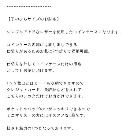
コインケース内部には取り出しできる
仕切りがあるためお札は2つ折りで収納可能。
仕切りを外してコインケースだけの用途
としてもお使い頂けます。
1〜２枚ほどはカードも収納できますので
クレジットカード、免許証などを入れて
こちらのシカクだけでお出かけできます。
ポケットやバッグの中がスッキリできるので
ミニマリストの方にはオススメな1品です。
軽さも魅力の1つとなっております。
大事な方へのギフトにもオススメです。
使い込むほどに味わいが増す革は、あなたの手により一層馴染ん
でいくことでしょう。
どんなスタイルにもマッチ致します。