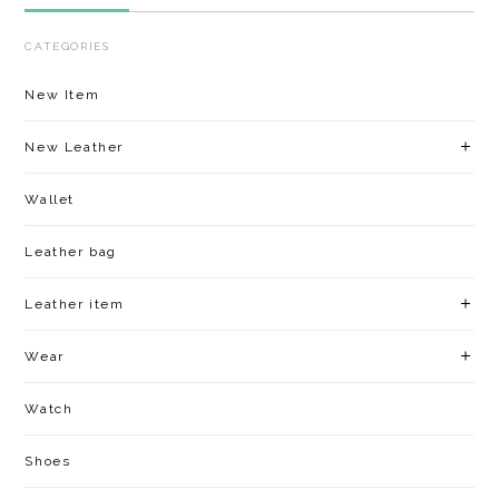
New Leather
Wallet
Leather bag
Leather item
Wear
Watch
Shoes
Living
Leather shoulder belt