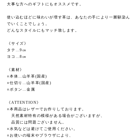
《サイズ》
タテ…9㎝
ヨコ…8㎝
《素材》
○本体…山羊革(国産)
○仕切り…山羊革(国産)
○ボタン…金属
《ATTENTION》
○本商品はレザーでお作りしております。
天然素材特有の模様がある場合がございますが、
品質には問題ございません。
○水気などは避けてご使用ください。
○お使いの端末やブラウザにより、
画像の色味に変化が生じる場合がございます。
予めご了承ください。
○お客様のご都合(イメージと違う、等)による
返品や交換は承っておりません。
○画像の3枚目から6枚目はイメージです。